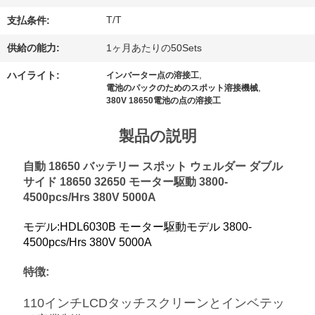
理
T/T
支払条件:
供給の能力:
1ヶ月あたりの50Sets
お
,
ハイライト:
インバーター点の溶接工
問
,
電池のパックのためのスポット溶接機械
380V 18650電池の点の溶接工
い
製品の説明
合
わ
自動 18650 バッテリー スポット ウェルダー ダブル
サイド 18650 32650 モーター駆動 3800-
せ
4500pcs/Hrs 380V 5000A
モデル:HDL6030B モーター駆動モデル 3800-
ニ
4500pcs/Hrs 380V 5000A
ュ
特徴:
ー
110インチLCDタッチスクリーンとインベテッ