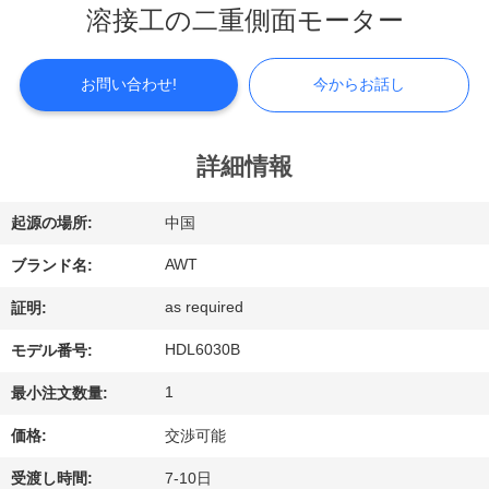
つ
溶接工の二重側面モーター
い
て
お問い合わせ!
今からお話し
工
詳細情報
場
起源の場所:
中国
見
AWT
ブランド名:
学
as required
証明:
HDL6030B
モデル番号:
品
1
最小注文数量:
質
価格:
交渉可能
管
受渡し時間:
7-10日