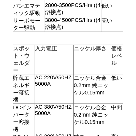
2800-3500PCS/Hrs ((4
パンエマテ
低い
溶接点)
ィック駆動
3800-4500PCS/Hrs ((4
サーボモー
高い
溶接点)
ター駆動
スポッ
入力電圧
ニッケル厚さ
価格
ト・ウ
レベ
ェルダ
ル
ー
AC 220V/50HZ
貯蔵エ
ニッケル合金
低い
5000A
ネルギ
0.2mm 純ニッ
ー溶接
ケル0.15mm
機
AC 380V/50HZ
DCイン
ニッケル合金
中間
5000A
バータ
0.2mm 純ニッ
ー溶接
ケル0.15mm
機