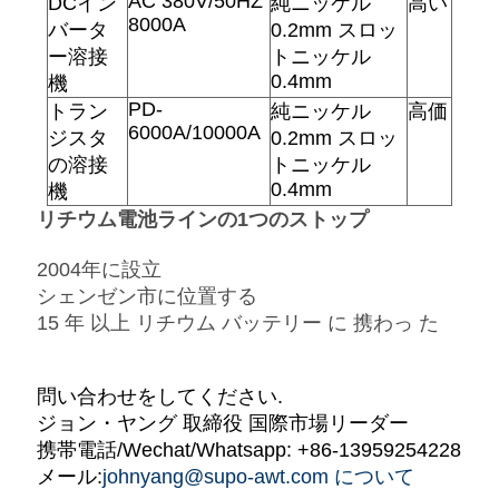
AC 380V/50HZ
DCイン
純ニッケル
高い
8000A
バータ
0.2mm スロッ
ー溶接
トニッケル
0.4mm
機
PD-
トラン
純ニッケル
高価
6000A/10000A
ジスタ
0.2mm スロッ
の溶接
トニッケル
0.4mm
機
リチウム電池ラインの1つのストップ
2004年に設立
シェンゼン市に位置する
15 年 以上 リチウム バッテリー に 携わっ た
問い合わせをしてください.
ジョン・ヤング 取締役 国際市場リーダー
携帯電話/Wechat/Whatsapp: +86-13959254228
メール:
johnyang@supo-awt.com について