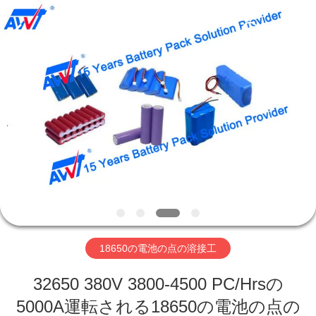
supplier.
Copyright
©
2019
-
2026
Supo
(Xiamen)
家
Intelligent
Equipment
Co.,Ltd.
All
Rights
Reserved.
製
品
私
た
18650の電池の点の溶接工
ち
32650 380V 3800-4500 PC/Hrsの
に
5000A運転される18650の電池の点の