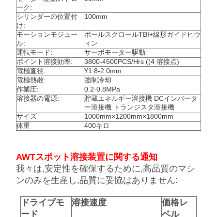
ーク:
シリンダーの位置付
100mm
け:
モーションモジュー
ボールスクロールTBI+線形ガイドヒウ
ル:
ィン
運転モード:
サーボモーター駆動
ポイント溶接効率:
3800-4500PCS/Hrs ((4 溶接点)
電極直径:
¥1.8-2.0mm
電極熱散:
強制冷却
作業圧:
0.2-0.8MPa
溶接器の電源:
貯蔵エネルギー溶接機 DCインバータ
ー溶接機 トランジスタ溶接機
サイズ
1000mm×1200mm×1800mm
体重
400キロ
AWTスポット溶接装置に関する通知
我々は,安定性を確保するために,高品質のマシ
ンのみを生産し,品質に妥協はありません:
ドライブモ
溶接速度
価格レ
ード
ベル