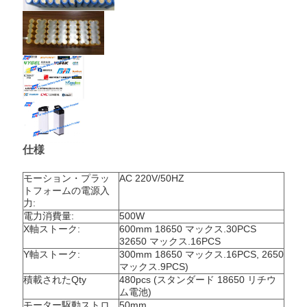
PRIVACY
POLICY
仕様
モーション・プラッ
AC 220V/50HZ
トフォームの電源入
力:
電力消費量:
500W
X軸ストーク:
600mm 18650 マックス.30PCS
32650 マックス.16PCS
Y軸ストーク:
300mm 18650 マックス.16PCS, 2650
マックス.9PCS)
積載されたQty
480pcs (スタンダード 18650 リチウ
ム電池)
モーター駆動ストロ
50mm