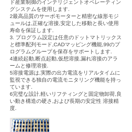
ド産業制御のインテリジェントオペレーティン
ス
グシステムを使用します.
2最高品質のサーボモーターと精密な線形モジ
ュールは,正確な溶接,安定した移動と長い使用
今
寿命を保証します.
3. プログラム設定は任意のドットマトリックス
か
と標準配列モード,CADマッピング機能,99のプ
ら
ログラムグループを保存をサポートします.
4連続起動,断点起動,仮想溶接,漏れ溶接のアラ
お
ームと修理溶接.
5溶接電源は,実際の出力電流をリアルタイムに
話
監視できる独自の電流モニタリング機能を持っ
し
ています.
6完璧な設計,軽いリフティングと固定物卸荷,良
い動き構造の硬さ,および長期の安定性 溶接精
地
度.
図