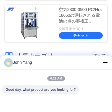
空気2800-3500 PC/Hrs
18650の運転される電
池の点の溶接工
HDL6030の
交渉可能 MOQ:1
チャット
人気カテゴリ
すべて
John Yang
リチウム電池の点の
18650の電池の点の溶
溶接工
接工
6:22 AM
Good day, what product are you looking for?
電池および細胞の試
精密点の溶接工
験装置