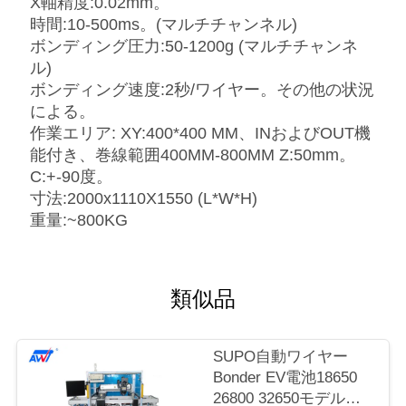
X軸精度:0.02mm。
ス
時間:10-500ms。(マルチチャンネル)
ボンディング圧力:50-1200g (マルチチャンネ
ル)
今
ボンディング速度:2秒/ワイヤー。その他の状況
による。
か
作業エリア: XY:400*400 MM、INおよびOUT機
ら
能付き、巻線範囲400MM-800MM Z:50mm。
C:+-90度。
お
寸法:2000x1110X1550 (L*W*H)
重量:~800KG
話
し
類似品
地
SUPO自動ワイヤー
図
Bonder EV電池18650
26800 32650モデル