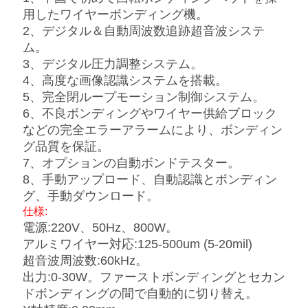
理
用したワイヤーボンディング機。
2、デジタル＆自動周波数追跡超音波システ
ム。
お
3、デジタル圧力調整システム。
問
4、高度な画像認識システムを搭載。
5、完全閉ループモーション制御システム。
い
6、不良ボンディングやワイヤー供給ブロック
などの完全エラーアラームにより、ボンディン
合
グ品質を保証。
わ
7、オプションの自動ボンドテスター。
8、手動アップロード、自動認識とボンディン
せ
グ、手動ダウンロード。
仕様:
電源:220V、50Hz、800W。
ニ
アルミワイヤー対応:125-500um (5-20mil)
超音波周波数:60kHz。
ュ
出力:0-30W。ファーストボンディングとセカン
ー
ドボンディングの間で自動的に切り替え。