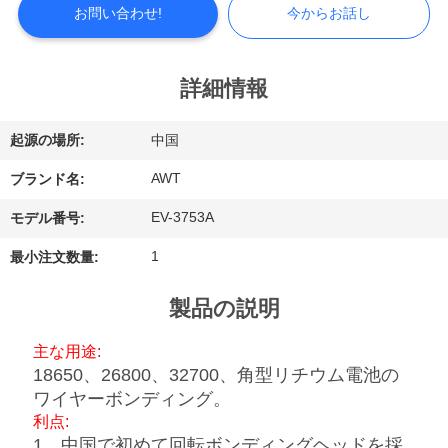
つ
お問い合わせ!
今からお話し
い
て
詳細情報
起源の場所:
中国
工
AWT
ブランド名:
場
EV-3753A
モデル番号:
見
1
最小注文数量:
学
製品の説明
品
主な用途:
質
18650、26800、32700、角型リチウム電池の
ワイヤーボンディング。
管
利点:
1、中国で初めて回転ボンディングヘッドを採