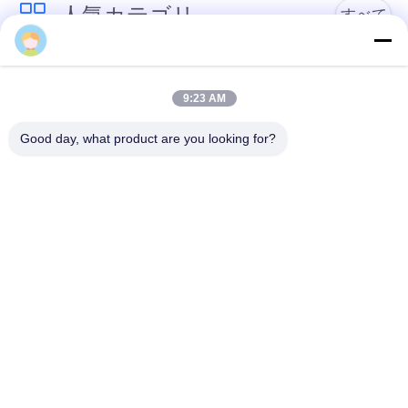
人気カテゴリ
すべて
リチウム電池の点の
18650の電池の点の溶
溶接工
接工
9:23 AM
Good day, what product are you looking for?
電池および細胞の試
精密点の溶接工
験装置
電池の内部抵抗のテ
電池の分類機械
スター
リチウム電池容量の
BMSの試験制度
テスター
予約購読して下