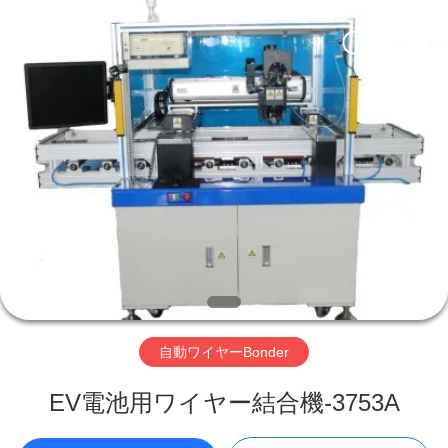
supplier.
Copyright
©
2019
-
2026
Supo
(Xiamen)
家
Intelligent
Equipment
Co.,Ltd.
All
Rights
Reserved.
製
品
私
た
自動ワイヤーBonder
ち
EV電池用ワイヤー結合機-3753A
に