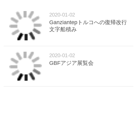
理
2020-01-02
Ganziantepトルコへの復帰改行
お
文字船積み
問
い
2020-01-02
合
GBFアジア展覧会
わ
せ
ニ
ュ
ー