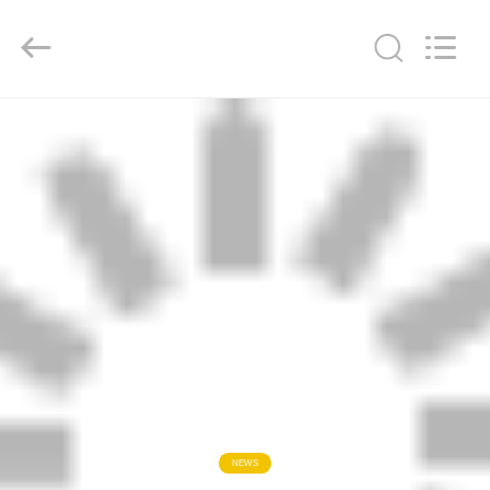
supplier.
Copyright
©
2019
-
2026
Supo
(Xiamen)
家
Intelligent
Equipment
Co.,Ltd.
All
Rights
Reserved.
製
品
私
た
ち
に
NEWS