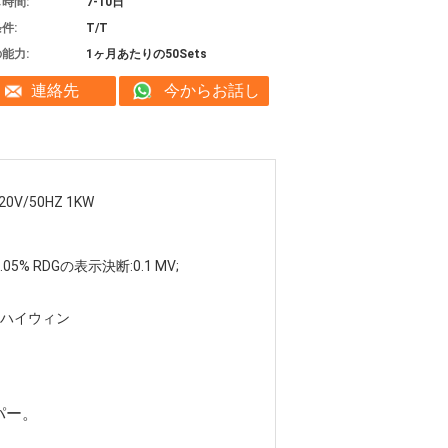
時間:
7-10日
件:
T/T
能力:
1ヶ月あたりの50Sets
連絡先
今からお話し
20V/50HZ 1KW
0.05% RDGの表示決断:0.1 MV;
ハイウィン
パー。