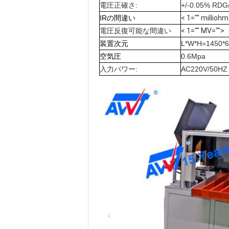
電圧正確さ:
+/-0.05% R
IRの間違い
< 1="" milliohm
電圧反復可能な間違い
< 1="" MV="">
装置次元
L*W*H=1450*
空気圧
0.6Mpa
入力パワー:
AC220V/50HZ