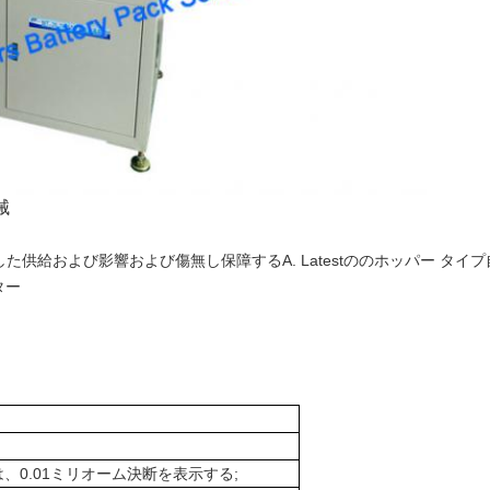
械
供給および影響および傷無し保障するA. Latestののホッパー タイ
ター
DGは、0.01ミリオーム決断を表示する;