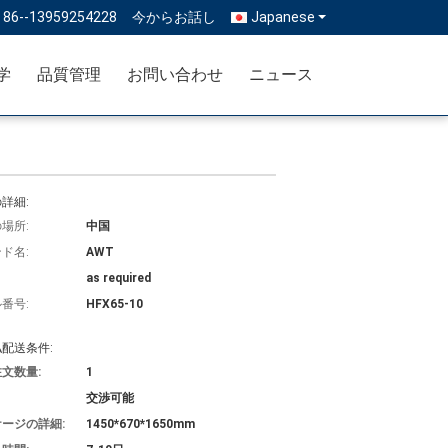
:
86--13959254228
今からお話し
Japanese
学
品質管理
お問い合わせ
ニュース
詳細:
場所:
中国
ド名:
AWT
as required
番号:
HFX65-10
配送条件:
文数量:
1
交渉可能
ージの詳細:
1450*670*1650mm