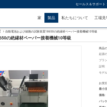
セールス＆サポート 
家
製品
私たちについて
工場見
置
自動電池および細胞の試験装置18650の絶縁材ペーパー接着機械10等級
650の絶縁材ペーパー接着機械10等級
商品の
起源の
ブラン
証明:
モデル
お支払
最小注
価格:
パッケ