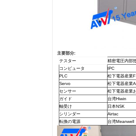
主要部分:
テスター
精密電圧内部抵
コンピュータ
IPC
PLC
松下電器産業F
Servo
松下電器産業A
センサー
松下電器産業お
ガイド
台湾Hiwin
軸受け
日本NSK
シリンダー
Airtac
転換の電源
台湾Meanwell