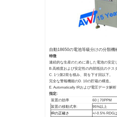
自動18650の電池等級分けの分類機
特徴
連続的な生産のために適した電池の安定した
B.高精度および安定性の内部抵抗のテス
C. 1つ第2荷を積み、荷を下す回以下。
完全な警報機能のD. 10の貯蔵の構造。
E. Automatically IRおよび電圧データ解析
指定:
装置の効率
60 | 70PPM
装置の移動式率:
95%以上
IRの正確さ
+/-0.5% R