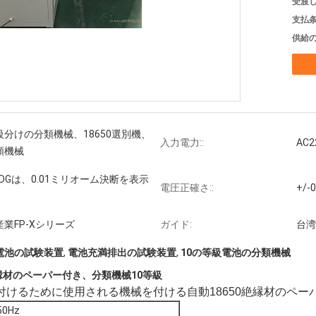
受渡し
支払条
供給の
分けの分類機械、18650選別機、
入力電力::
AC2
類機械
% RDGは、0.01ミリオーム決断を表示
電圧正確さ::
+/-
業FP-Xシリーズ
ガイド:
台湾
電池の試験装置
,
電池充満排出の試験装置
,
10の等級電池の分類機械
縁材のペーパー付き、分類機械10等級
を付けるために使用される機械を付ける自動18650絶縁材のペー
50Hz