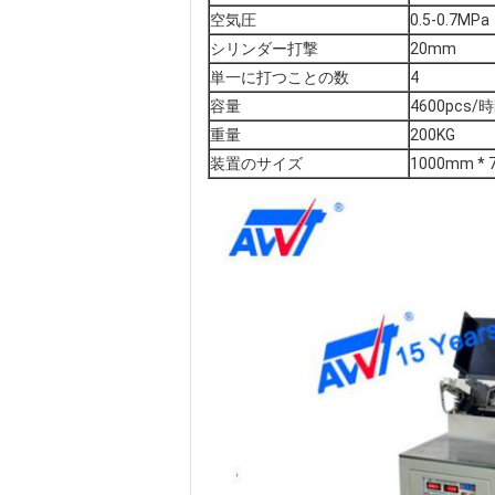
空気圧
0.5-0.7MPa
シリンダー打撃
20mm
単一に打つことの数
4
容量
4600pcs/
重量
200KG
装置のサイズ
1000mm * 