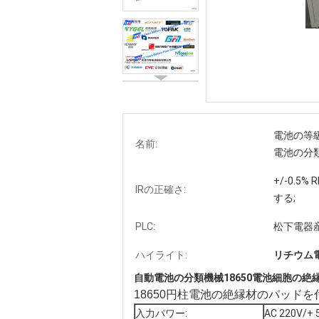
電池の等級
名前:
電池の分
+/-0.5
IRの正確さ:
する;
PLC:
松下電器産
ハイライト:
リチウム
自動電池の分類機械18650電池細胞の絶
18650円柱電池の絶縁材のパッド
入力パワー:
AC 220V/+ 