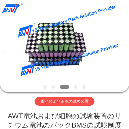
supplier.
Copyright
©
2019
-
2026
Supo
(Xiamen)
家
Intelligent
Equipment
Co.,Ltd.
All
Rights
Reserved.
製
品
私
た
電池および細胞の試験装置
ち
AWT電池および細胞の試験装置のリ
に
チウム電池のパックBMSの試験制度