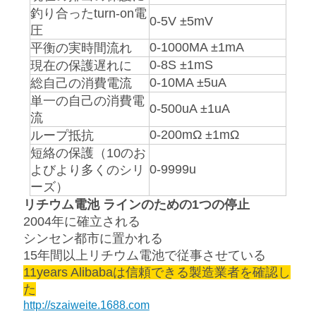
PRIVACY
釣り合ったturn-on電
0-5V
±
5mV
圧
POLICY
0-1000MA
±
1mA
平衡の実時間流れ
0-8S
±
1mS
現在の保護遅れに
0-10MA
±
5uA
総自己の消費電流
単一の自己の消費電
0-500uA
±
1uA
流
0-200mΩ
±
1mΩ
ループ抵抗
短絡の保護（10のお
0-9999u
よびより多くのシリ
ーズ）
リチウム電池 ラインのための1つの停止
2004年に確立される
シンセン都市に置かれる
15年間以上リチウム電池で従事させている
11years Alibabaは信頼できる製造業者を確認し
た
http://szaiweite.1688.com