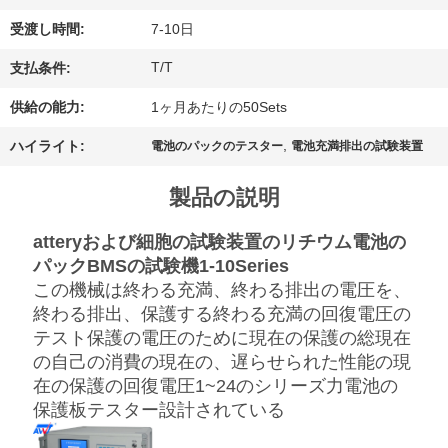
理
受渡し時間:
7-10日
T/T
支払条件:
お
供給の能力:
1ヶ月あたりの50Sets
問
,
ハイライト:
電池のパックのテスター
電池充満排出の試験装置
い
合
製品の説明
わ
atteryおよび細胞の試験装置のリチウム電池の
パックBMSの試験機1-10Series
せ
この機械は終わる充満、終わる排出の電圧を、
終わる排出、保護する終わる充満の回復電圧の
テスト保護の電圧のために現在の保護の総現在
ニ
の自己の消費の現在の、遅らせられた性能の現
ュ
在の保護の回復電圧1~24のシリーズ力電池の
保護板テスター設計されている
ー