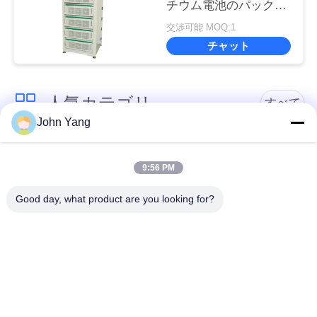
チウム電池のパックの
老化機械
交渉可能 MOQ:1
チャット
人気カテゴリ
すべて
John Yang
リチウム電池の点の
18650の電池の点の溶
溶接工
接工
9:56 PM
Good day, what product are you looking for?
電池および細胞の試
精密点の溶接工
験装置
電池の内部抵抗のテ
電池の分類機械
スター