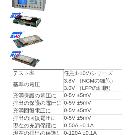
ス
今
か
ら
お
テスト率
任意
1-10のシリーズ
話
3.8V （NCMの細胞）
基準の電圧
し
3.0V （LFPの細胞）
0-5V
±
5mV
充満保護の電圧に
0-5V
±
5mV
排出の保護の電圧に
地
0-5V
±
5mV
充満回復電圧に
0-5V
±
5mV
排出の回復電圧に
図
0-50A
±
0.1A
現在の充満保護に
0-120A
±
0.1A
現在の排出の保護に