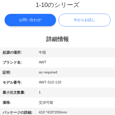
つ
1-10のシリーズ
い
て
お問い合わせ!
今からお話し
工
詳細情報
場
起源の場所:
中国
見
AWT
ブランド名:
学
as required
証明:
AWT-S10-120
モデル番号:
品
1
最小注文数量:
質
価格:
交渉可能
管
410 *420*200mm
パッケージの詳細: