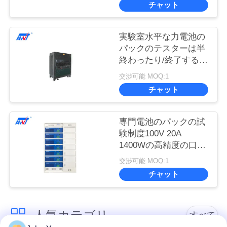
チャット
実験室水平な力電池の
パックのテスターは半
終わったり/終了する試
験制度
交渉可能 MOQ:1
チャット
専門電池のパックの試
験制度100V 20A
1400Wの高精度の口径
測定
交渉可能 MOQ:1
チャット
人気カテゴリ
すべて