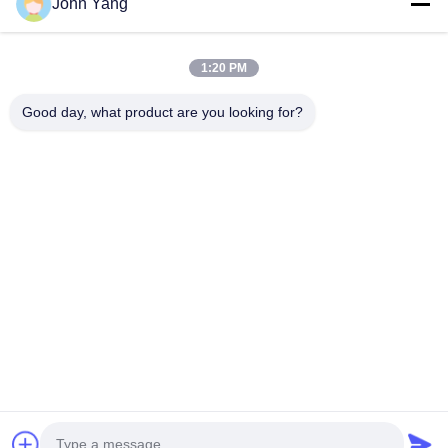
John Yang
リチウム電池の点の
18650の電池の点の溶
溶接工
接工
1:20 PM
Good day, what product are you looking for?
電池および細胞の試
精密点の溶接工
験装置
電池の内部抵抗のテ
電池の分類機械
スター
リチウム電池容量の
BMSの試験制度
テスター
予約購読して下