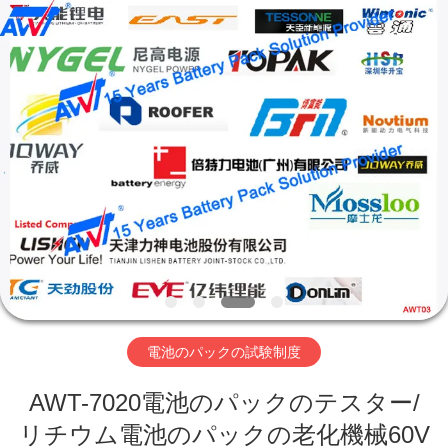
supplier.
Copyright
©
2019
-
2026
Supo
(Xiamen)
家
Intelligent
Equipment
Co.,Ltd.
All
Rights
Reserved.
製
品
私
た
電池のパックの試験制度
ち
AWT-7020電池のパックのテスター/
に
リチウム電池のパックの老化機械60V