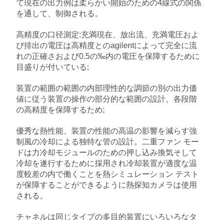
て現在の出力例は柔らかい開始のための4線式の関係
ス
を通して、制御される。
高精度の口径測定:充満現在、放出流、充満電圧およ
今
び排出の電圧は高精度とのagilentによって完全に流
れの正確さおよび0.5の‰内の電圧を保障するために
か
目盛りが付いている;
ら
装置の範囲の範囲の内部理性的な調節の別の出力価
値に従う装置の操作の部分的な範囲の設計、各段階
お
の高精度を保障するため;
話
優秀な熱性能、装置の性能の高温の影響を減らす強
し
制風の冷却による独特な管の設計。二重ファン モー
ドは力冷却モジュールのための押し込み換気そして
冷却を遂行するために採用され冷却装置が適度な温
度較差の内で働くことを熱シミュレーション テスト
地
が保障することができるように熱探知カメラは使用
図
される。
チャネルは同じタイプの多目的装置にいろいろなタ