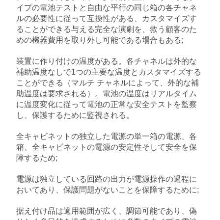
PRIVACY
イプの電池テストと自由な平行の同じ箱の各チャネ
ルの必要性に従って互換性がある、カスタマイズす
POLICY
ることができる与える完全な演劇を、救う顧客のた
めの機器費用を取り外し可能である場合もある;
装置に作り付けの温度がある。各チャネルは外的な
補助温度なしで1つの主要な温度とカスタマイズする
ことができる（マルチ チャネルによって、外的な補
助温度は要求される）。電池の温度はリアルタイム
に温度変化に従って電池の正常な安全テストを監察
し、保護するために監視される。
全キャビネットの独立した電源の単一箱の電源、各
箱、全キャビネットの電源の安定性そして安全を保
障するため;
電源は独立している回路の出力が電源操作の過程に
おいてあり、保護問題がないことを保障するために;
据え付け品は適用範囲が広く、調節可能であり、偽