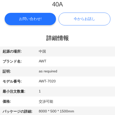
つ
40A
い
て
お問い合わせ!
今からお話し
工
詳細情報
場
起源の場所:
中国
見
AWT
ブランド名:
学
as required
証明:
AWT-7020
モデル番号:
品
1
最小注文数量:
質
価格:
交渉可能
管
8000 * 500 * 1500mm
パッケージの詳細: