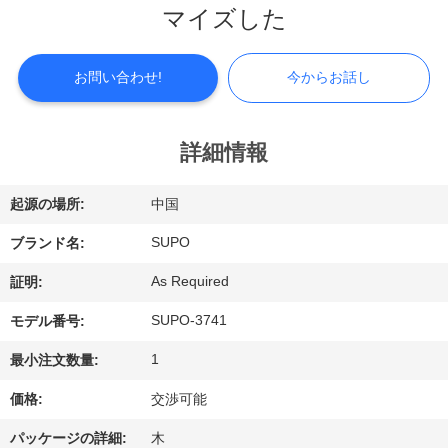
つ
マイズした
い
て
お問い合わせ!
今からお話し
工
詳細情報
場
起源の場所:
中国
見
SUPO
ブランド名:
学
As Required
証明:
SUPO-3741
モデル番号:
品
1
最小注文数量:
質
価格:
交渉可能
管
パッケージの詳細:
木