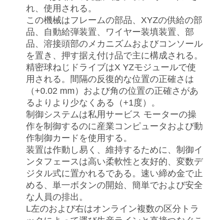
れ、使用される。
この機械はフレームの部品、XYZの供給の部
品、自動給弾装置、ワイヤー装填装置、部
品、溶接頭部のメカニズムおよびコンソール
を置き、押す据え付け品で主に構成される。
精密球ねじドライブはX YZモジュールで使
用される。間隔の反復的な位置の正確さは
（+0.02 mm）および角の位置の正確さがあ
るよりより少なくある（+1度）。
制御システムは私用サービス モーターの操
作を制御するのに産業コンピュータおよび動
作制御カードを使用する。
装置は作動し易く、維持するために、制御イ
ンタフェースは高い柔軟性と友好的、変数デ
ジタル式に置かれるである。速い締め金で止
める、単一ボタンの開始、簡単でおよび安全
な人員の排出。
L左のおよび右はオンライン複数の区分トラ