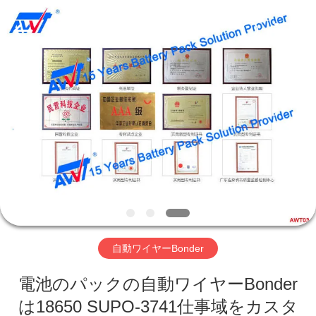
supplier.
Copyright
©
2019
-
2026
Supo
(Xiamen)
家
Intelligent
Equipment
Co.,Ltd.
All
Rights
Reserved.
製
品
私
た
自動ワイヤーBonder
ち
電池のパックの自動ワイヤーBonder
に
は18650 SUPO-3741仕事域をカスタ