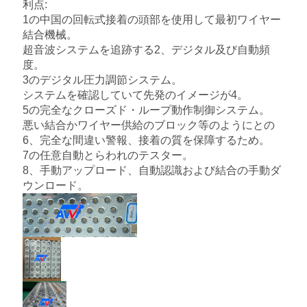
利点:
ス
1の中国の回転式接着の頭部を使用して最初ワイヤー
結合機械。
超音波システムを追跡する2、デジタル及び自動頻
今
度。
3のデジタル圧力調節システム。
か
システムを確認していて先発のイメージが4。
5の完全なクローズド・ループ動作制御システム。
ら
悪い結合かワイヤー供給のブロック等のようにとの
6、完全な間違い警報、接着の質を保障するため。
お
7の任意自動とらわれのテスター。
話
8、手動アップロード、自動認識および結合の手動ダ
ウンロード。
し
地
図