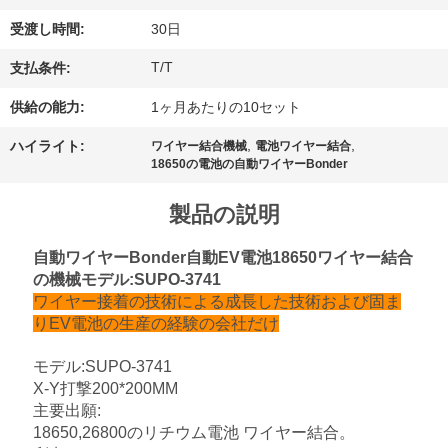
理
受渡し時間:
30日
T/T
支払条件:
お
供給の能力:
1ヶ月あたりの10セット
問
,
,
ハイライト:
ワイヤー結合機械
電池ワイヤー結合
い
18650の電池の自動ワイヤーBonder
合
製品の説明
わ
自動ワイヤーBonder自動EV電池18650ワイヤー結合
せ
の機械モデル:SUPO-3741
ワイヤー接着の技術による成長した技術および固ま
りEV電池の生産の経験の会社だけ
ニ
モデル:SUPO-3741
ュ
X-Y打撃200*200MM
主要出願:
ー
18650,26800のリチウム電池 ワイヤー結合。