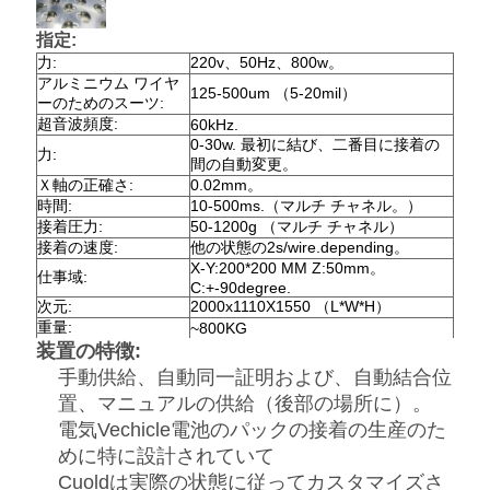
PRIVACY
指定:
POLICY
力:
220v、50Hz、800w。
アルミニウム ワイヤ
125-500um （5-20mil）
ーのためのスーツ:
超音波頻度:
60kHz.
0-30w. 最初に結び、二番目に接着の
力:
間の自動変更。
Ｘ軸の正確さ:
0.02mm。
時間:
10-500ms.（マルチ チャネル。）
接着圧力:
50-1200g （マルチ チャネル）
接着の速度:
他の状態の2s/wire.depending。
X-Y:200*200 MM Z:50mm。
仕事域:
C:+-90degree.
次元:
2000x1110X1550 （L*W*H）
重量:
~800KG
装置の特徴:
手動供給、自動同一証明および、自動結合位
置、マニュアルの供給（後部の場所に）。
電気Vechicle電池のパックの接着の生産のた
めに特に設計されていて
Cuoldは実際の状態に従ってカスタマイズさ