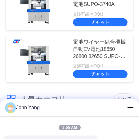
電池SUPO-3740A
交渉可能 MOQ:1
チャット
電池ワイヤー結合機械
自動EV電池18650
26800 32650 SUPO-
3741
交渉可能 MOQ:1
チャット
人気カテゴリ
すべて
John Yang
リチウム電池の点の
18650の電池の点の溶
溶接工
接工
3:55 AM