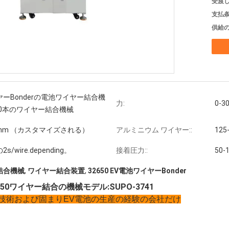
受渡し
支払条
供給の
ーBonderの電池ワイヤー結合機
力:
0-3
50本のワイヤー結合機械
00mm （カスタマイズされる）
アルミニウム ワイヤー::
125
/wire.depending。
接着圧力::
50
結合機械
,
ワイヤー結合装置
,
32650 EV電池ワイヤーBonder
650ワイヤー結合の機械モデル:SUPO-3741
技術および固まりEV電池の生産の経験の会社だけ