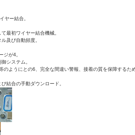
池 ワイヤー結合。
して最初ワイヤー結合機械。
タル及び自動頻度。
ージが4。
制御システム。
等のようにとの6、完全な間違い警報、接着の質を保障するた
よび結合の手動ダウンロード。