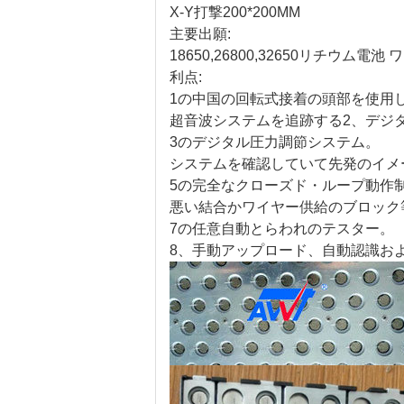
X-Y打撃200*200MM
主要出願:
18650,26800,32650リチウム電
利点:
1の中国の回転式接着の頭部を使用
超音波システムを追跡する2、デジ
3のデジタル圧力調節システム。
システムを確認していて先発のイメ
5の完全なクローズド・ループ動作
悪い結合かワイヤー供給のブロック
7の任意自動とらわれのテスター。
8、手動アップロード、自動認識お