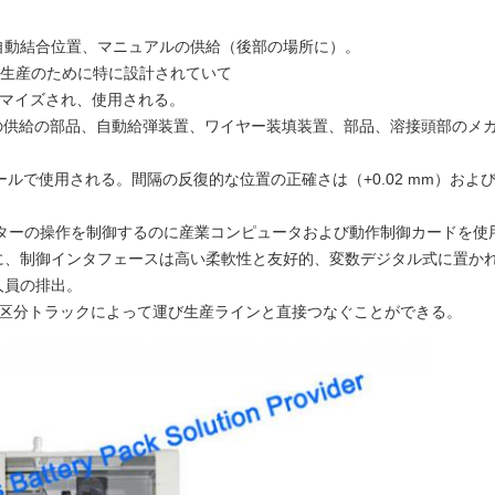
自動結合位置、マニュアルの供給（後部の場所に）。
接着の生産のために特に設計されていて
タマイズされ、使用される。
Zの供給の部品、自動給弾装置、ワイヤー装填装置、部品、溶接頭部のメ
ュールで使用される。間隔の反復的な位置の正確さは（+0.02 mm）お
ーターの操作を制御するのに産業コンピュータおよび動作制御カードを使
に、制御インタフェースは高い柔軟性と友好的、変数デジタル式に置か
人員の排出。
の区分トラックによって運び
生産ライン
と直接つなぐことができる
。