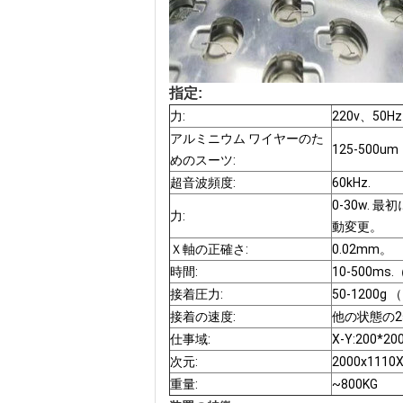
指定:
力:
220v、50H
アルミニウム ワイヤーのた
125-500um
めのスーツ:
超音波頻度:
60kHz.
0-30w.
力:
動変更。
Ｘ軸の正確さ:
0.02mm。
時間:
10-500m
接着圧力:
50-1200
接着の速度:
他の状態の2s/
仕事域:
X-Y:200*20
次元:
2000x1110
重量:
~800KG