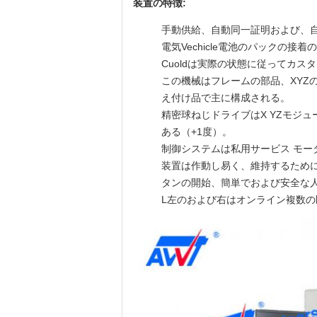
装置の特徴:
手動供給、自動同一証明および、
電気Vechicle電池のパックの
Cuoldは実際の状態に従ってカス
この機械はフレームの部品、XY
え付け品で主に構成される。
精密球ねじドライブはX YZモジ
ある（+1度）。
制御システムは私用サービス モ
装置は作動し易く、維持するため
タンの開始、簡単でおよび安全な
L左のおよび右はオンライン複数