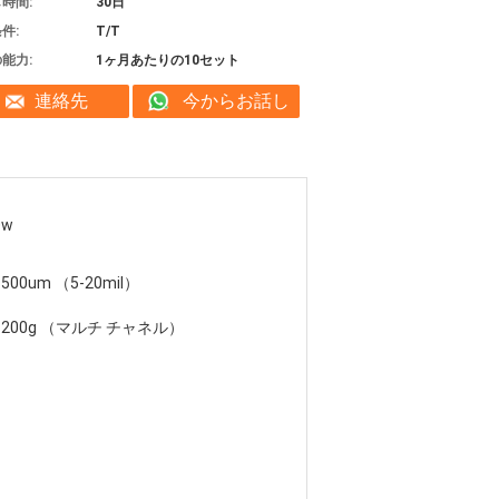
時間:
30日
件:
T/T
能力:
1ヶ月あたりの10セット
連絡先
今からお話し
0w
-500um （5-20mil）
-1200g （マルチ チャネル）