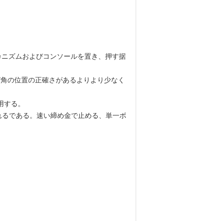
カニズムおよびコンソールを置き、押す据
よび角の位置の正確さがあるよりより少なく
用する。
れるである。速い締め金で止める、単一ボ