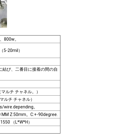
z、800w。
 （5-20mil）
 最初に結び、二番目に接着の間の自
s.（マルチ チャネル。）
g （マルチ チャネル）
wire.depending。
0 MM Z:50mm。C:+-90degree.
X1550 （L*W*H）