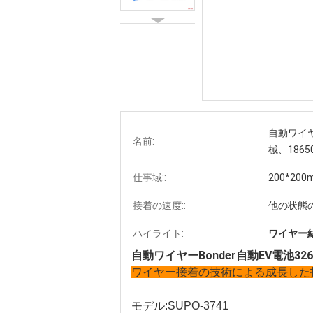
自動ワイヤ
名前:
械、186
仕事域::
200*2
接着の速度::
他の状態の2s
ハイライト:
ワイヤー
自動ワイヤーBonder自動EV電池
32
ワイヤー接着の技術による成長した
モデル:SUPO-3741