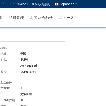
:
86--13959254228
今からお話し
Japanese
学
品質管理
お問い合わせ
ニュース
詳細:
場所:
中国
ド名:
SUPO
As Required
番号:
SUPO-3741
配送条件:
文数量:
1
交渉可能
ージの詳細:
木