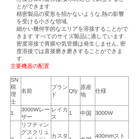
ス
とができます
精密製品の変形を招かないような,熱の影響
を受ける小さな領域.
今
細かい幾何学的なエリアを溶接することがで
きます すべてのサイズ製品に適しています.
か
密度溶接で胃膜や気管腫は発生しません. 密
度溶接では直接磨き磨きすることができま
ら
す.
お
主要機器の配置
話
SN:
税
ブラン
原産
し
名前
Qty
仕様
理
ド
地
士
3000Wレー
レイカ
地
1
1
3000W
中国
ザー
ス
図
リフティン
グスクリュ
カスタ
400mmスト