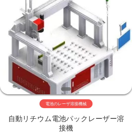
supplier.
Copyright
©
2019
-
2026
Supo
(Xiamen)
家
Intelligent
Equipment
Co.,Ltd.
All
Rights
Reserved.
製
品
私
た
電池のレーザ溶接機械
ち
自動リチウム電池パックレーザー溶
に
接機