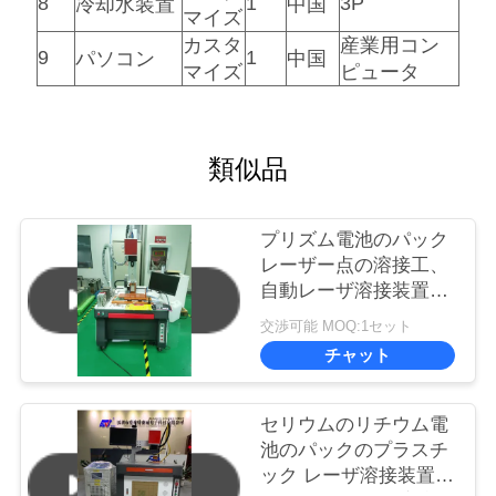
8
1
3P
冷却水装置
中国
マイズ
カスタ
産業用コン
9
1
パソコン
中国
マイズ
ピュータ
類似品
プリズム電池のパック
レーザー点の溶接工、
自動レーザ溶接装置
1000*80mm
交渉可能 MOQ:1セット
チャット
セリウムのリチウム電
池のパックのプラスチ
ック レーザ溶接装置、