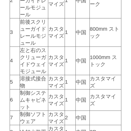
2
1
ーガイドレ
中国
マイズ
ーク
PRIVACY
ールモジュ
POLICY
ール
前後スクリ
ューガイド
カスタ
800mm スト
3
1
中国
レールモジ
マイズ
ック
ュール
左と右のス
クリューガ
カスタ
1000mm ス
4
1
中国
イドウェイ
マイズ
トック
モジュール
溶接式接合
カスタ
カスタマイ
5
1
中国
物
マイズ
ズ
制御システ
カスタ
カスタマイ
6
1
ムキャビネ
中国
マイズ
ズ
ット
制御ソフト
カスタ
7
2
中国
ウェア
マイズ
カスタ