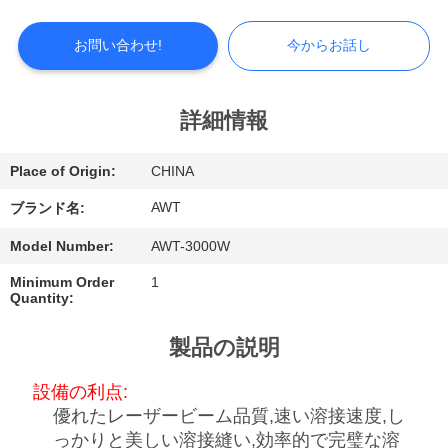
つ
い
お問い合わせ!
今からお話し
て
詳細情報
工
Place of Origin:
CHINA
場
AWT
ブランド名:
見
Model Number:
AWT-3000W
学
Minimum Order
1
Quantity:
品
製品の説明
質
設備の利点:
管
優れたレーザービーム品質,速い溶接速度,し
っかりと美しい溶接縫い,効率的で完璧な溶