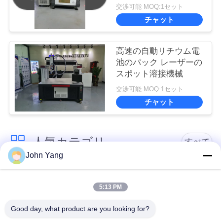
マイクロ レーザ溶接機
交渉可能 MOQ:1セット
械
チャット
高速の自動リチウム電
池のパック レーザーの
スポット溶接機械
交渉可能 MOQ:1セット
チャット
人気カテゴリ
すべて
John Yang
リチウム電池の点の
18650の電池の点の溶
溶接工
接工
5:13 PM
Good day, what product are you looking for?
電池および細胞の試