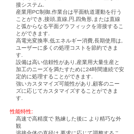
理
接システム.
産業用PC制御,作業台は平面軌道運動を行う
ことができ,接頭,直線,円,四角形,または直線
お
と弧からなる平面グラフィックを溶接するこ
とができます.
問
高電光変換率,低エネルギー消費,長期使用は,
い
ユーザーに多くの処理コストを節約できま
す.
合
設備は高い信頼性があり,産業用大量生産と
加工のニーズを満たすために24時間連続で安
わ
定的に処理することができます.
せ
強いカスタマイズ可能性があり,顧客のニー
ズに応じてカスタマイズすることができま
す.
ニ
性能特性:
ュ
高速で高精度で 熟練した後に より精巧な外
観
ー
溶接合体の直径は,要求に応じて調整するこ