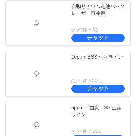
自動リチウム電池パック
レーザー溶接機
今
か
交渉可能 MOQ:1
チャット
ら
お
10ppm ESS 生産ライン
話
し
交渉可能 MOQ:1
チャット
地
5ppm 半自動 ESS 生産
図
ライン
PRIVACY
交渉可能 MOQ:1