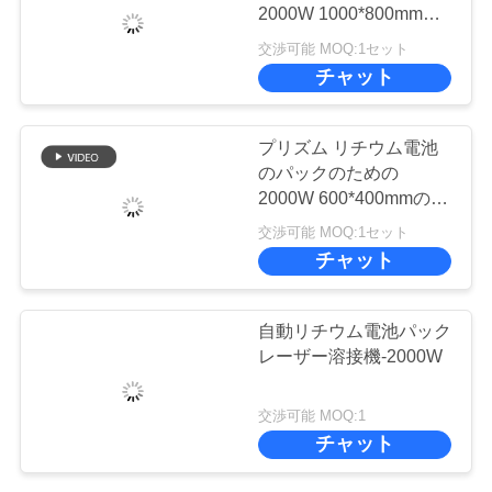
2000W 1000*800mmワ
お
ーク テーブルをはんだ
交渉可能 MOQ:1セット
付けする
チャット
問
い
プリズム リチウム電池
合
のパックのための
2000W 600*400mmのレ
わ
ーザ溶接 システム
交渉可能 MOQ:1セット
せ
チャット
自動リチウム電池パック
ニ
レーザー溶接機-2000W
ュ
交渉可能 MOQ:1
ー
チャット
ス