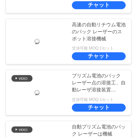
情
チャット
報
高速の自動リチウム電池
会
のパック レーザーのス
ポット溶接機械
社
交渉可能 MOQ:1セット
チャット
案
内
プリズム電池のパック
レーザー点の溶接工、自
品
動レーザ溶接装置
1000*80mm
交渉可能 MOQ:1セット
質
チャット
管
理
自動プリズム電池のパッ
ク レーザーは機械