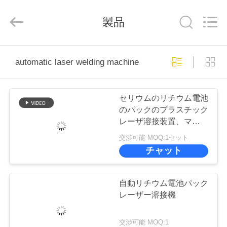
supplier.
Copyright
©
製品
2019
-
2026
Supo
(Xiamen)
ホ
Intelligent
Equipment
automatic laser welding machine
Co.,Ltd.
ー
All
Rights
Reserved.
ム
セリウムのリチウム電池
のパックのプラスチック
レーザ溶接装置、マイク
製
ロ レーザ溶接機械
交渉可能 MOQ:1セット
品
チャット
企
自動リチウム電池パック
レーザー溶接機
業
交渉可能 MOQ:1