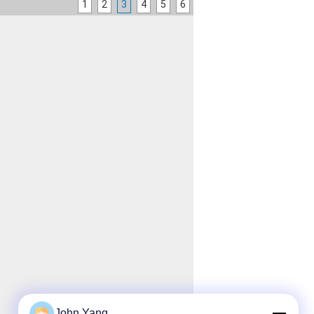
1
2
3
4
5
6
John Yang