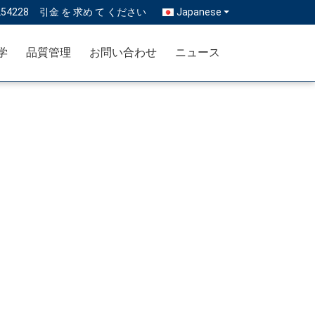
254228
引金 を 求め て ください
Japanese
学
品質管理
お問い合わせ
ニュース