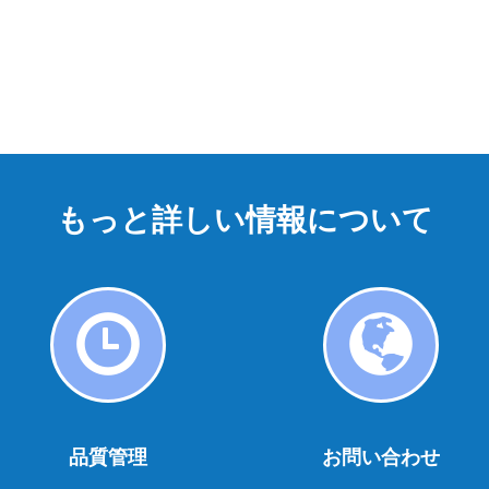
もっと詳しい情報について
品
お
質
問
管
い
理
合
品質管理
お問い合わせ