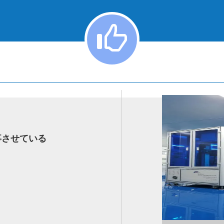
わ
せ
事させている