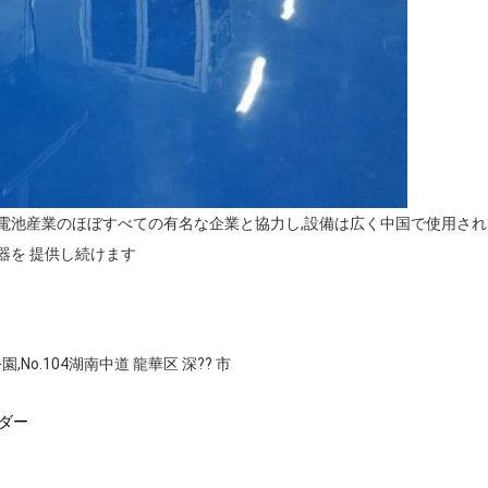
電池産業のほぼすべての有名な企業と協力し,設備は広く中国で使用されて
器を 提供し続けます
No.104湖南中道 龍華区 深?? 市
ダー