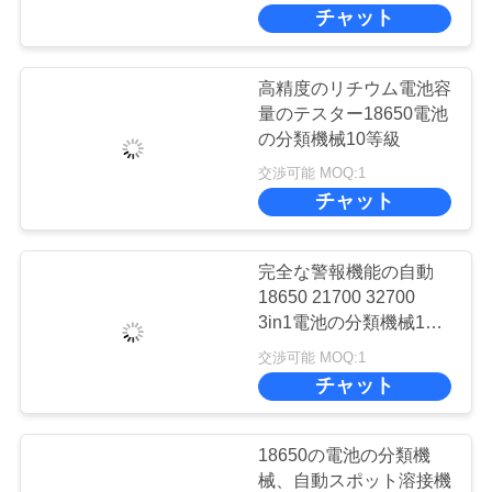
情
チャット
報
高精度のリチウム電池容
会
量のテスター18650電池
の分類機械10等級
社
交渉可能 MOQ:1
チャット
案
内
完全な警報機能の自動
18650 21700 32700
品
3in1電池の分類機械11
貯蔵の構造
交渉可能 MOQ:1
質
チャット
管
理
18650の電池の分類機
械、自動スポット溶接機