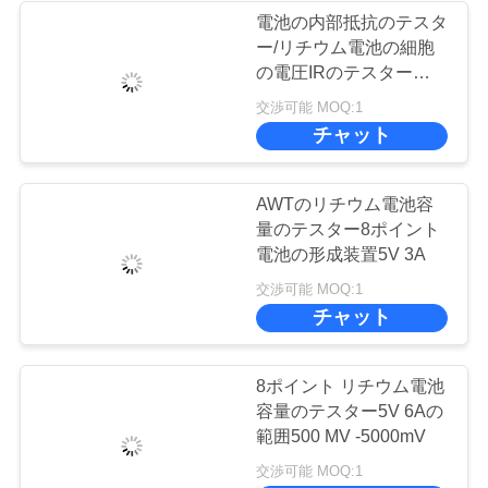
電池の内部抵抗のテスタ
ー/リチウム電池の細胞
今
の電圧IRのテスター
か
18650 32650
交渉可能 MOQ:1
チャット
ら
お
AWTのリチウム電池容
話
量のテスター8ポイント
電池の形成装置5V 3A
し
交渉可能 MOQ:1
チャット
地
8ポイント リチウム電池
図
容量のテスター5V 6Aの
範囲500 MV -5000mV
PRIVACY
交渉可能 MOQ:1