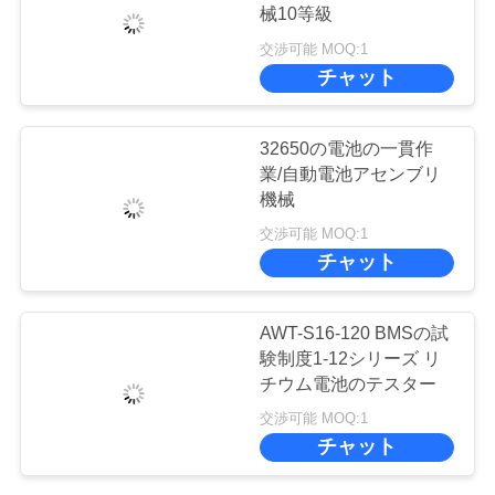
械10等級
お
交渉可能 MOQ:1
チャット
問
い
32650の電池の一貫作
合
業/自動電池アセンブリ
機械
わ
交渉可能 MOQ:1
せ
チャット
AWT-S16-120 BMSの試
ニ
験制度1-12シリーズ リ
ュ
チウム電池のテスター
交渉可能 MOQ:1
ー
チャット
ス