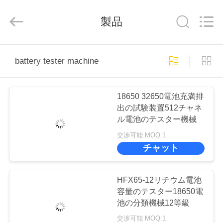
supplier.
Copyright
©
製品
2019
-
2026
Supo
(Xiamen)
ホ
Intelligent
Equipment
battery tester machine
Co.,Ltd.
ー
All
Rights
Reserved.
ム
18650 32650電池充満排
出の試験装置512チャネ
ル電池のテスター機械
製
交渉可能 MOQ:1
品
チャット
企
HFX65-12リチウム電池
容量のテスター18650電
業
池の分類機械12等級
交渉可能 MOQ:1