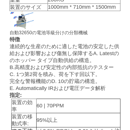
重量
ス
1000mm * 710mm * 1500mm
装置のサイズ
今
自動32650の電池等級分けの分類機械
か
特徴
連続的な生産のために適した電池の安定した供
ら
給および影響および傷無し保障するA. Latestの
お
のホッパー タイプ自動供給の構造。
B.高精度および安定性の内部抵抗のテスター
話
C. 1つ第2荷を積み、荷を下す回以下。
完全な警報機能のD. 10の貯蔵の構造。
し
E. Automatically IRおよび電圧データ解析
指定:
装置の効
地
60 | 70PPM
率
図
装置の移
95%以上
動式率: