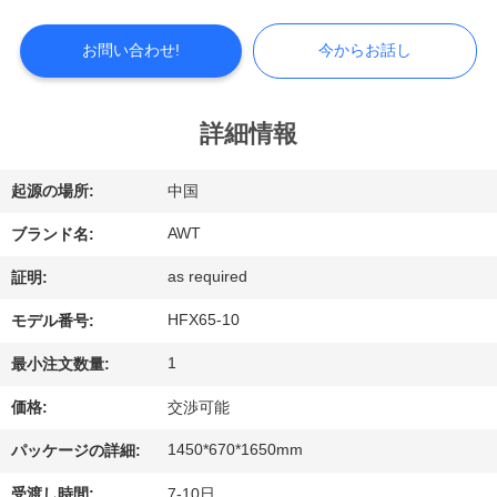
つ
い
お問い合わせ!
今からお話し
て
詳細情報
工
起源の場所:
中国
場
AWT
ブランド名:
見
as required
証明:
学
HFX65-10
モデル番号:
1
最小注文数量:
品
価格:
交渉可能
質
1450*670*1650mm
パッケージの詳細:
管
受渡し時間:
7-10日