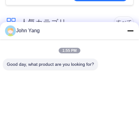
人気カテゴリ
すべて
John Yang
リチウム電池の点の
18650の電池の点の溶
溶接工
接工
1:55 PM
Good day, what product are you looking for?
電池および細胞の試
精密点の溶接工
験装置
電池の内部抵抗のテ
電池の分類機械
スター
リチウム電池容量の
BMSの試験制度
テスター