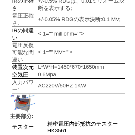
IRの正確
+/-0.5% RDGは、0.01ミリオーム決
PRIVACY
さ
断を表示する;
POLICY
電圧正確
+/-0.05% RDGの表示決断:0.1 MV;
さ:
IRの間違
< 1="" milliohm="">
い
電圧反復
< 1="" MV="">
可能な間
違い
L*W*H=1450*670*1650mm
装置次元
0.6Mpa
空気圧
入力パワ
AC220V/50HZ 1KW
ー:
主要部分:
精密電圧内部抵抗のテスター
テスター
HK3561