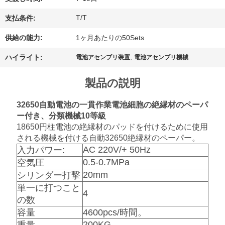
理
T/T
支払条件:
お
供給の能力:
1ヶ月あたりの50Sets
,
問
ハイライト:
電池アセンブリ装置
電池アセンブリ機械
い
製品の説明
合
32650自動電池の一貫作業電池細胞の絶縁材のペーパ
ー付き、分類機械10等級
わ
18650円柱電池の絶縁材のパッドを付けるために使用
せ
される機械を付ける自動32650絶縁材のペーパー。
AC 220V/+ 50Hz
入力パワー:
0.5-0.7MPa
空気圧
ニ
20mm
シリンダー打撃
単一に打つこと
4
ュ
の数
容量
4600pcs/時間。
ー
200KG