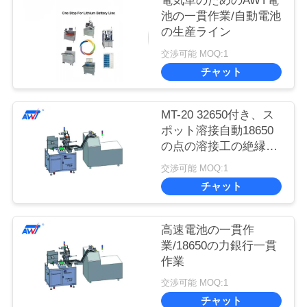
電気車のためのAWT電
池の一貫作業/自動電池
の生産ライン
交渉可能 MOQ:1
チャット
MT-20 32650付き、ス
ポット溶接自動18650
の点の溶接工の絶縁材
のペーパー
交渉可能 MOQ:1
チャット
高速電池の一貫作
業/18650の力銀行一貫
作業
交渉可能 MOQ:1
チャット