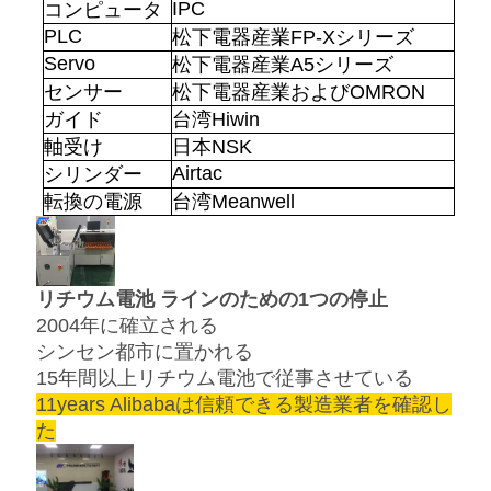
IPC
コンピュータ
PLC
松下電器産業FP-Xシリーズ
Servo
松下電器産業A5シリーズ
センサー
松下電器産業およびOMRON
ガイド
台湾Hiwin
軸受け
日本NSK
Airtac
シリンダー
転換の電源
台湾Meanwell
リチウム電池 ラインのための1つの停止
2004年に確立される
シンセン都市に置かれる
15年間以上リチウム電池で従事させている
11years Alibabaは信頼できる製造業者を確認し
た