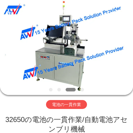
supplier.
Copyright
©
2019
-
2026
Supo
(Xiamen)
家
Intelligent
Equipment
Co.,Ltd.
All
Rights
Reserved.
製
品
私
た
電池の一貫作業
ち
32650の電池の一貫作業/自動電池アセ
に
ンブリ機械