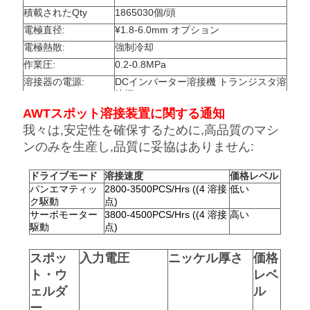
積載されたQty
1865030個/頭
電極直径:
¥1.8-6.0mm オプション
電極熱散:
強制冷却
作業圧:
0.2-0.8MPa
溶接器の電源:
DCインバーター溶接機 トランジスタ溶
接機
サイズ
1000mm×1200mm×1800mm
AWTスポット溶接装置に関する通知
体重
350kg
我々は,安定性を確保するために,高品質のマシ
ンのみを生産し,品質に妥協はありません:
ドライブモード
溶接速度
価格レベル
パンエマティッ
2800-3500PCS/Hrs ((4 溶接
低い
ク駆動
点)
サーボモーター
3800-4500PCS/Hrs ((4 溶接
高い
駆動
点)
スポッ
入力電圧
ニッケル厚さ
価格
ト・ウ
レベ
ェルダ
ル
ー