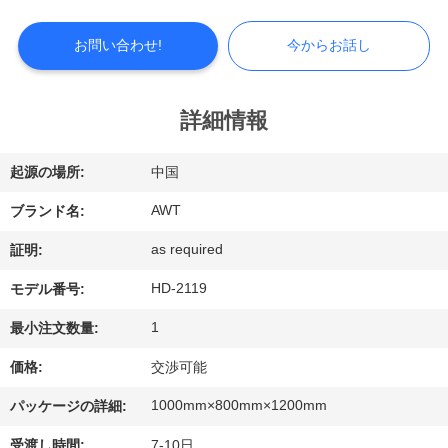
つ
い
お問い合わせ!
今からお話し
て
詳細情報
工
起源の場所:
中国
場
AWT
ブランド名:
見
as required
証明:
学
HD-2119
モデル番号:
1
最小注文数量:
品
価格:
交渉可能
質
1000mm×800mm×1200mm
パッケージの詳細:
管
受渡し時間:
7-10日