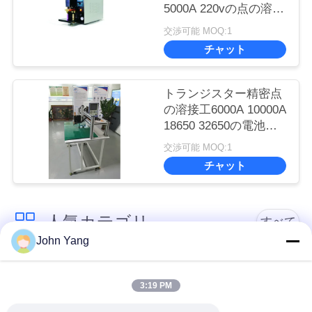
5000A 220vの点の溶接
工
交渉可能 MOQ:1
チャット
トランジスター精密点
の溶接工6000A 10000A
18650 32650の電池タ
ブの点の溶接工
交渉可能 MOQ:1
チャット
人気カテゴリ
すべて
John Yang
リチウム電池の点の
18650の電池の点の溶
溶接工
接工
3:19 PM