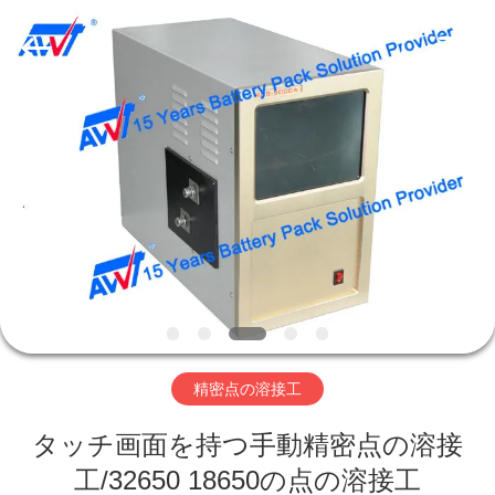
supplier.
Copyright
©
2019
-
2026
Supo
(Xiamen)
家
Intelligent
Equipment
Co.,Ltd.
All
Rights
Reserved.
製
品
私
た
精密点の溶接工
ち
タッチ画面を持つ手動精密点の溶接
に
工/32650 18650の点の溶接工