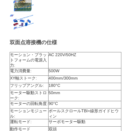
PRIVACY
POLICY
双面点溶接機の仕様
モーション・プラッ
AC 220V/50HZ
トフォームの電源入
力:
電力消費量:
500W
XY軸ストーク:
400mm/300mm
フリップアングル:
180°C
モーター駆動ストロ
50mm
ーク:
モーターの回転角度:
90°C
モーションモジュー
ボールスクロールTBI+線形ガイドヒウ
ル:
ィン
運転モード:
サーボモーター駆動
動作モード
双頭