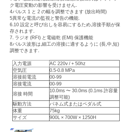
ス
ク電圧変動の影響を受けません.
4パルス 1 と 2 の幅を調整できます (放出時間)
5異常な電流の監視と警告の機能.
6.10 設定と呼び出しを容易にするため,溶接手順が保
今
存されます.
か
7. ラジオ (RFI) と電磁乾 (EMI) 保護機能
8パルス波形は,細工の溶接に適するように (長,中,短)
ら
調整できます.
お
入力電源
AC 220v / + 50hz
空気圧
0.5-0.8 MPa
話
溶接前電流
00-99
溶接電流
00-99
し
10.0ms 〜 30.0ms (0.1ms 許容量
溶接 時間
調整可能)
駆動方法
パネム式またはペダル式
地
体重
75kg
図
サイズ
900L × 700W × 1250H