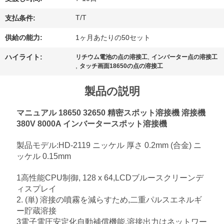
理
T/T
支払条件:
お
供給の能力:
1ヶ月あたりの50セット
,
問
ハイライト:
リチウム電池の点の溶接工
インバーター点の溶接工
,
タッチ画面18650の点の溶接工
い
製品の説明
合
マニュアル 18650 32650 精密スポット溶接機 溶接機
わ
380V 8000A インバータースポット溶接機
せ
製品モデル:HD-2119 ニッケル 厚さ 0.2mm (合金) ニ
ッケル 0.15mm
ニ
1高性能CPU制御, 128 x 64,LCDブルースクリーンデ
ィスプレイ
ュ
2. (単) 溶接の噴霧を減らすため,二重パルスエネルギ
ー貯蔵溶接
ー
3電子電圧安定化自動補償機能,溶接出力はネットワー