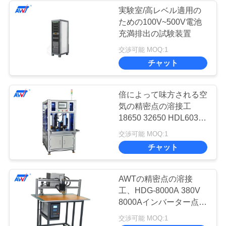
ス
実験室/高レベル適用の
ための100V~500V電池
10
充満排出の試験装置
今
交渉可能 MOQ:1
BMSの試験制度
チャット
か
ら
倍によって味方される空
お
気の精密点の溶接工
18650 32650 HDL6030
話
2800-3500 PC/Hrs
8
交渉可能 MOQ:1
し
チャット
リチウム電池容量
のテスター
AWTの精密点の溶接
地
工、HDG-8000A 380V
図
8000Aインバーター点の
溶接工
交渉可能 MOQ:1