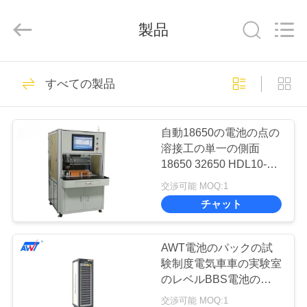
supplier.
Copyright
©
製品
2019
-
2026
Supo
(Xiamen)
家
11
Intelligent
Equipment
すべての製品
リチウム電池の点
Co.,Ltd.
All
Rights
Reserved.
製
の溶接工
自動18650の電池の点の
品
溶接工の単一の側面
18650 32650 HDL10-3B
の頭部の回転
交渉可能 MOQ:1
私
チャット
14
た
18650の電池の点の
ち
AWT電池のパックの試
験制度電気車車の実験室
溶接工
に
のレベルBBS電池のバ
ランス システム
交渉可能 MOQ:1