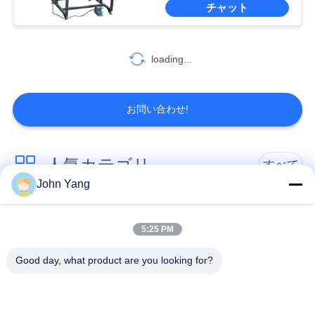
チャット
PRIVACY
12
POLICY
電池のパックの試
loading...
験制度
お問い合わせ!
人気カテゴリ
すべて
15
John Yang
自動ワイヤー
リチウム電池の点の
18650の電池の点の溶
溶接工
接工
Bonder
5:25 PM
Good day, what product are you looking for?
電池および細胞の試
精密点の溶接工
験装置