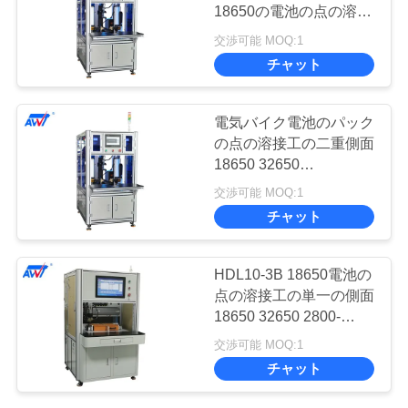
理
18650の電池の点の溶接
工AC380V 5000A
交渉可能 MOQ:1
11
チャット
お
問
電池の分類機械
電気バイク電池のパック
い
の点の溶接工の二重側面
18650 32650
合
600*300mm
交渉可能 MOQ:1
わ
チャット
せ
8
HDL10-3B 18650電池の
電池の内部抵抗のテ
点の溶接工の単一の側面
ニ
18650 32650 2800-
スター
3500pcs/Hrs
交渉可能 MOQ:1
ュ
チャット
ー