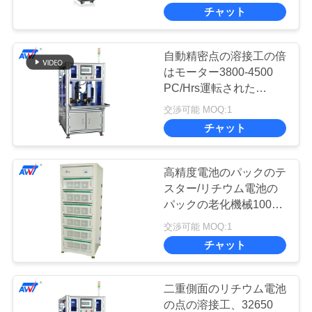
つ
チャット
い
て
自動精密点の溶接工の倍
10
はモーター3800-4500
PC/Hrs運転された
精密点の溶接工
工
18650 32650味方した
交渉可能 MOQ:1
場
チャット
見
高精度電池のパックのテ
学
スター/リチウム電池の
パックの老化機械100V
25
60A
交渉可能 MOQ:1
電池および細胞の試
品
チャット
質
験装置
管
二重側面のリチウム電池
の点の溶接工、32650